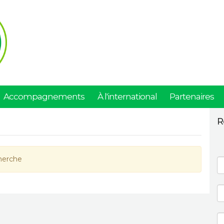
Accompagnements
À l'international
Partenaires
R
herche