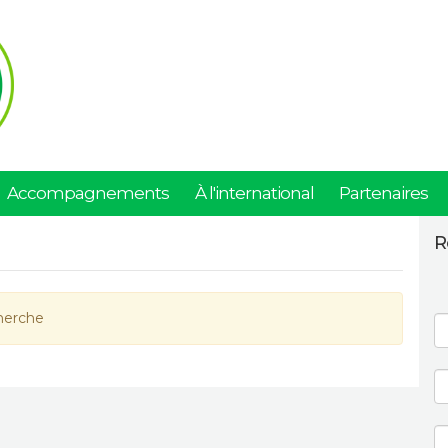
Accompagnements
À l'international
Partenaires
R
herche