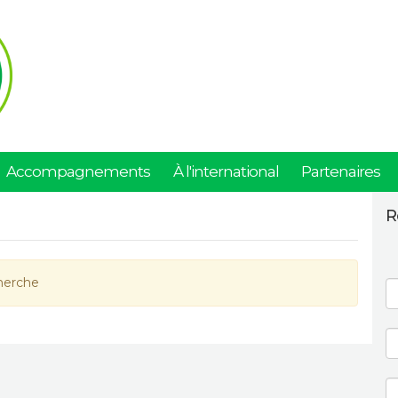
Accompagnements
À l'international
Partenaires
R
herche