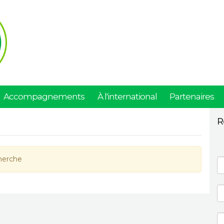
Accompagnements
À l'international
Partenaires
R
herche