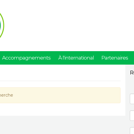
Accompagnements
À l'international
Partenaires
R
herche