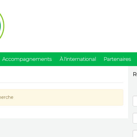
Accompagnements
À l'international
Partenaires
R
herche