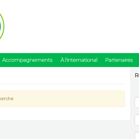
Accompagnements
À l'international
Partenaires
R
herche