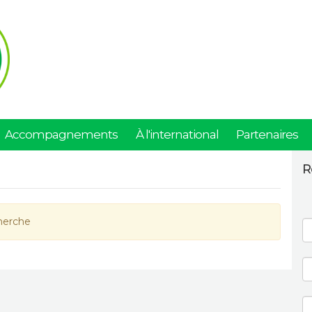
Accompagnements
À l'international
Partenaires
R
herche