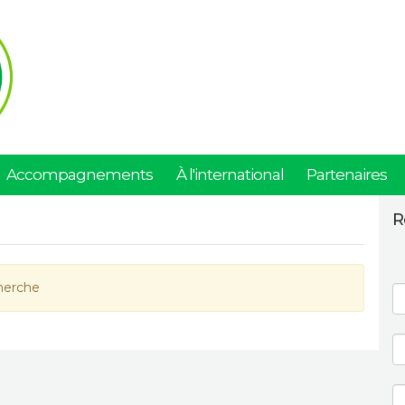
Accompagnements
À l'international
Partenaires
R
herche