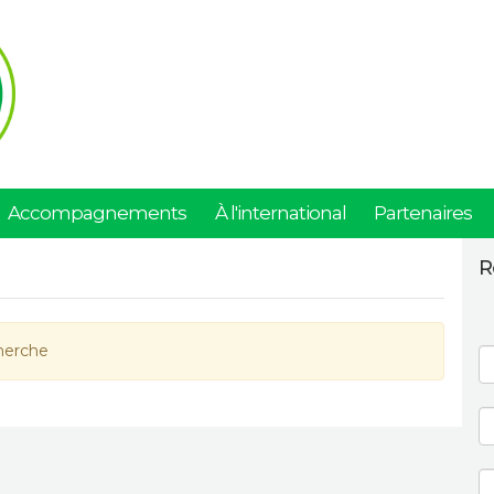
Accompagnements
À l'international
Partenaires
R
herche