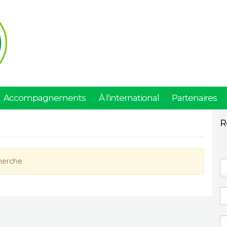
Accompagnements
À l'international
Partenaires
R
herche