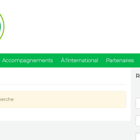
Accompagnements
À l'international
Partenaires
R
herche