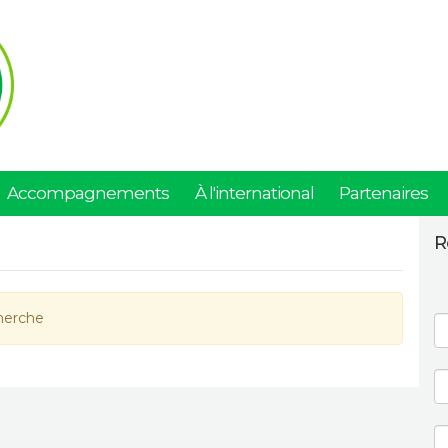
Accompagnements
À l'international
Partenaires
R
herche