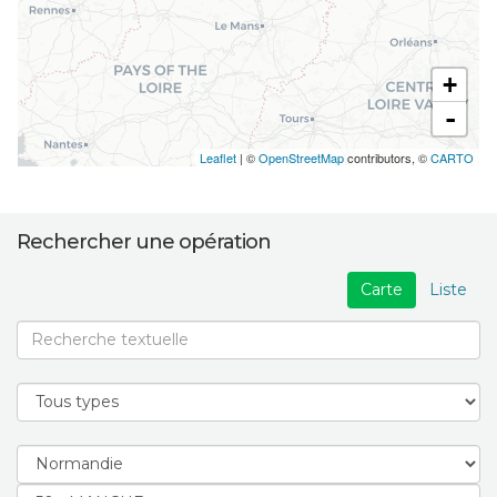
+
-
Leaflet
| ©
OpenStreetMap
contributors, ©
CARTO
Rechercher une opération
Carte
Liste