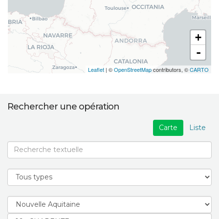
+
-
Leaflet
| ©
OpenStreetMap
contributors, ©
CARTO
Rechercher une opération
Carte
Liste