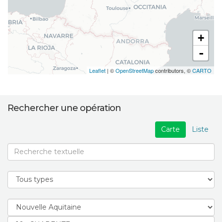
+
-
Leaflet
| ©
OpenStreetMap
contributors, ©
CARTO
Rechercher une opération
Carte
Liste