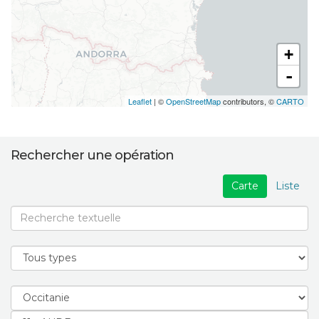
+
-
Leaflet
| ©
OpenStreetMap
contributors, ©
CARTO
Rechercher une opération
Carte
Liste