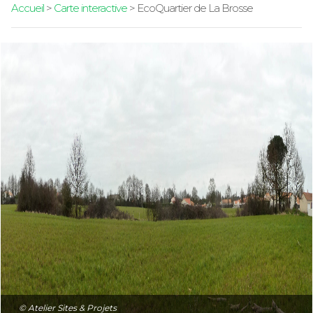
Accueil
>
Carte interactive
> EcoQuartier de La Brosse
© Atelier Sites & Projets