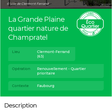
© Ville de Clermont Ferrand
La Grande Plaine
quartier nature de
Champratel
Lieu
Clermont-Ferrand
(63)
Opération
Renouvellement - Quartier
prioritaire
Contexte
Faubourg
Description