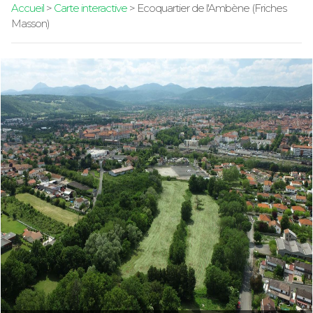
Accueil
>
Carte interactive
> Ecoquartier de l'Ambène (Friches
Masson)