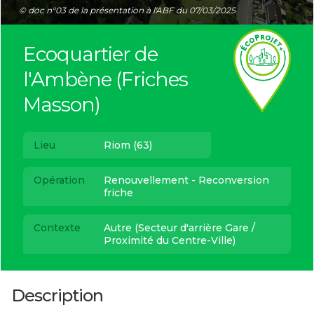
© doc n°03 de la présentation à l'ABF du 07/03/2025
Ecoquartier de
l'Ambène (Friches
Masson)
Lieu
Riom (63)
Opération
Renouvellement - Reconversion
friche
Contexte
Autre (Secteur d'arrière Gare /
Proximité du Centre-Ville)
Description