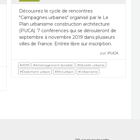
Découvrez le cycle de rencontres
"Campagnes urbaines" organisé par le Le
Plan urbanisme construction architecture
(PUCA). 7 conférences qui se dérouleront de
septembre à novembre 2019 dans plusieurs
villes de France. Entrée libre sur inscription.
par
PUCA
#2019
#Aménagement durable
#Densité urbaine
#Étalement urbain
#Périurbain
#Urbanisme