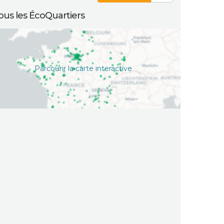
ous les ÉcoQuartiers
Parcourir la carte interactive