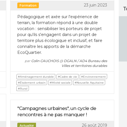
23 juin 2023
Formation
T
Pédagogique et axée sur l'expérience de
terrain, la formation répond à une double
vocation : sensibiliser les porteurs de projet
pour qu'ils s'engagent dans un projet de
territoire plus écologique et inclusif, et faire
connaître les apports de la démarche
EcoQuartier.
par
Colin CAUCHOIS
@
DGALN / AD4 Bureau des
Villes et territoires durables
#Aménagement durable
#Cadre de vie
#Environnement
#Étalement urbain
#Mixité sociale
#Nouvelle Aquitaine
#Rural
"Campagnes urbaines", un cycle de
rencontres à ne pas manquer !
26 août 2019
Actualité