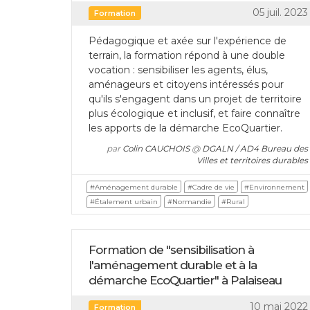
05 juil. 2023
Formation
Pédagogique et axée sur l'expérience de
terrain, la formation répond à une double
vocation : sensibiliser les agents, élus,
aménageurs et citoyens intéressés pour
qu'ils s'engagent dans un projet de territoire
plus écologique et inclusif, et faire connaître
les apports de la démarche EcoQuartier.
par
Colin CAUCHOIS
@
DGALN / AD4 Bureau des
Villes et territoires durables
#Aménagement durable
#Cadre de vie
#Environnement
#Étalement urbain
#Normandie
#Rural
Formation de "sensibilisation à
l'aménagement durable et à la
démarche EcoQuartier" à Palaiseau
10 mai 2022
Formation