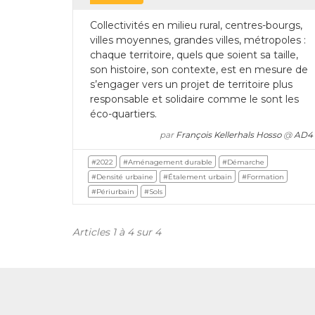
Collectivités en milieu rural, centres-bourgs,
villes moyennes, grandes villes, métropoles :
chaque territoire, quels que soient sa taille,
son histoire, son contexte, est en mesure de
s’engager vers un projet de territoire plus
responsable et solidaire comme le sont les
éco-quartiers.
par
François Kellerhals Hosso
@
AD4
#2022
#Aménagement durable
#Démarche
#Densité urbaine
#Étalement urbain
#Formation
#Périurbain
#Sols
Articles 1 à 4 sur 4