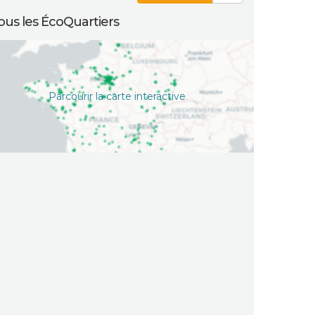
ous les ÉcoQuartiers
Parcourir la carte interactive