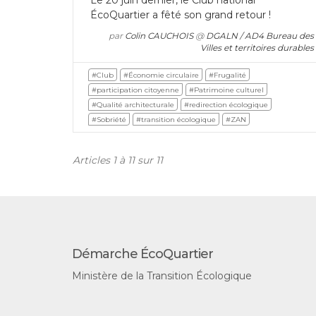
ÉcoQuartier a fêté son grand retour !
par
Colin CAUCHOIS
@
DGALN / AD4 Bureau des
Villes et territoires durables
#Club
#Économie circulaire
#Frugalité
#participation citoyenne
#Patrimoine culturel
#Qualité architecturale
#redirection écologique
#Sobriété
#transition écologique
#ZAN
Articles 1 à 11 sur 11
Démarche ÉcoQuartier
Ministère de la Transition Écologique