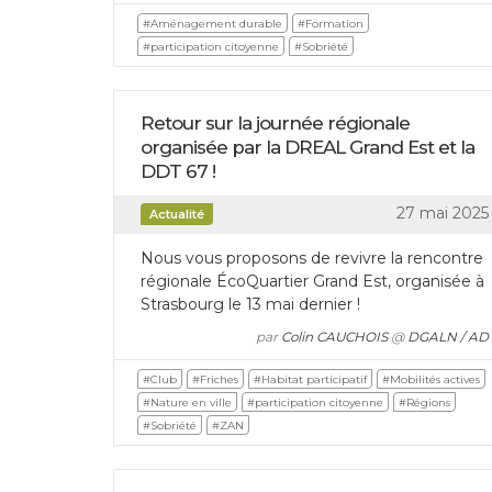
#Aménagement durable
#Formation
#participation citoyenne
#Sobriété
Retour sur la journée régionale
organisée par la DREAL Grand Est et la
DDT 67 !
27 mai 2025
Actualité
Nous vous proposons de revivre la rencontre
régionale ÉcoQuartier Grand Est, organisée à
Strasbourg le 13 mai dernier !
par
Colin CAUCHOIS
@
DGALN / AD
#Club
#Friches
#Habitat participatif
#Mobilités actives
#Nature en ville
#participation citoyenne
#Régions
#Sobriété
#ZAN