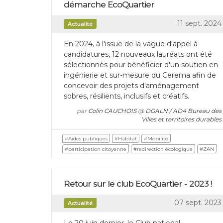
démarche EcoQuartier
11 sept. 2024
Actualité
En 2024, à l'issue de la vague d'appel à
candidatures, 12 nouveaux lauréats ont été
sélectionnés pour bénéficier d'un soutien en
ingénierie et sur-mesure du Cerema afin de
concevoir des projets d'aménagement
sobres, résilients, inclusifs et créatifs.
par
Colin CAUCHOIS
@
DGALN / AD4 Bureau des
Villes et territoires durables
#Aides publiques
#Habitat
#Mobilité
#participation citoyenne
#redirection écologique
#ZAN
Retour sur le club EcoQuartier - 2023 !
07 sept. 2023
Actualité
Le 20 juin dernier, le Club national