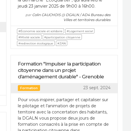
jeudi 23 janvier 2025 de 9h00 à 16h00.
par
Colin CAUCHOIS
@
DGALN / AD4 Bureau des
Villes et territoires durables
#Économie sociale et solidaire
#Logement social
#Mixité sociale
#participation citoyenne
#redirection écologique
#ZAN
Formation "Impulser la participation
citoyenne dans un projet
d’aménagement durable" - Grenoble
23 sept. 2024
Formation
Pour vous inspirer, partager et capitaliser sur
le pilotage et l'animation de projets de
territoire avec la concertation des habitants,
la DGALN vous propose deux jours de
formation consacrés à la prise en compte de
la participation citoyenne dans