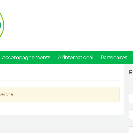
Accompagnements
À l'international
Partenaires
R
herche