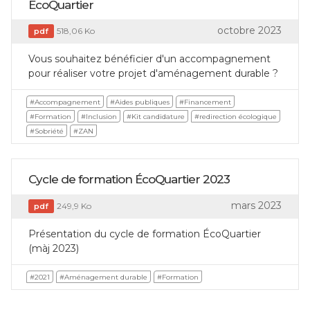
EcoQuartier
octobre 2023
518,06 Ko
pdf
Vous souhaitez bénéficier d'un accompagnement
pour réaliser votre projet d'aménagement durable ?
#Accompagnement
#Aides publiques
#Financement
#Formation
#Inclusion
#Kit candidature
#redirection écologique
#Sobriété
#ZAN
Cycle de formation ÉcoQuartier 2023
mars 2023
249,9 Ko
pdf
Présentation du cycle de formation ÉcoQuartier
(màj 2023)
#2021
#Aménagement durable
#Formation