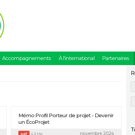
Accompagnements
À l'international
Partenaires
R
Mémo Profil Porteur de projet - Devenir
un ÉcoProjet
T
novembre 2024
4,3 Mo
pdf