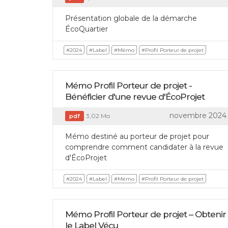
Présentation globale de la démarche
ÉcoQuartier
#2024
#Label
#Mémo
#Profil Porteur de projet
Mémo Profil Porteur de projet -
Bénéficier d'une revue d'ÉcoProjet
novembre 2024
3,02 Mo
pdf
Mémo destiné au porteur de projet pour
comprendre comment candidater à la revue
d'ÉcoProjet
#2024
#Label
#Mémo
#Profil Porteur de projet
Mémo Profil Porteur de projet – Obtenir
le Label Vécu