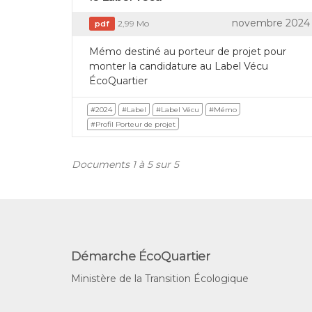
novembre 2024
2,99 Mo
pdf
Mémo destiné au porteur de projet pour
monter la candidature au Label Vécu
ÉcoQuartier
#2024
#Label
#Label Vécu
#Mémo
#Profil Porteur de projet
Documents 1 à 5 sur 5
Démarche ÉcoQuartier
Ministère de la Transition Écologique