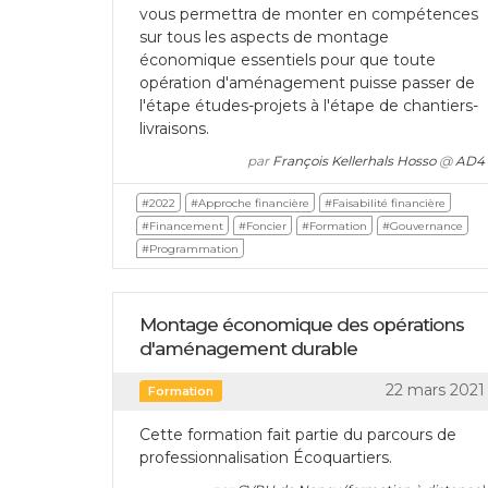
vous permettra de monter en compétences
sur tous les aspects de montage
économique essentiels pour que toute
opération d'aménagement puisse passer de
l'étape études-projets à l'étape de chantiers-
livraisons.
par
François Kellerhals Hosso
@
AD4
#2022
#Approche financière
#Faisabilité financière
#Financement
#Foncier
#Formation
#Gouvernance
#Programmation
Montage économique des opérations
d'aménagement durable
22 mars 2021
Formation
Cette formation fait partie du parcours de
professionnalisation Écoquartiers.