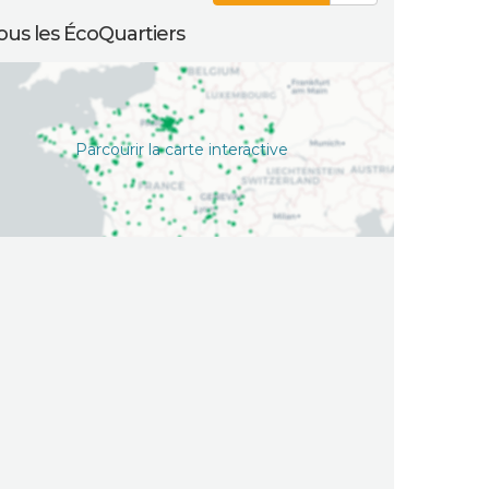
ous les ÉcoQuartiers
Parcourir la carte interactive