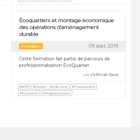
Écoquartiers et montage économique
des opérations d’aménagement
durable
09 sept. 2019
Formation
Cette formation fait partie de parcours de
professionnalisation ÉcoQuartier.
par
CVRH de Tours
#2019
#Centre – Val de Loire
#Financement
#Formation
#Programmation