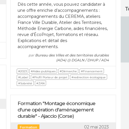
Dès cette année, vous pouvez candidater à
T
une offre enrichie d’accompagnements :
accompagnements du CEREMA, ateliers
France Ville Durable, Atelier des Territoires,
Méthode Energie Carbone, aides financières,
revue d’ÉcoProjet, formations et réseau.
Explications et détail des
accompagnements.
par
Bureau des Villes et des territoires durables
(AD4)
@
DGALN / DHUP / AD4
#2023
#Aides publiques
#Démarche
#Financement
#Label
#Profil Porteur de projet
#redirection écologique
#Sobriété
#ZAN
Formation "Montage économique
d'une opération d'aménagement
durable" - Ajaccio (Corse)
02 mai 2023
Formation