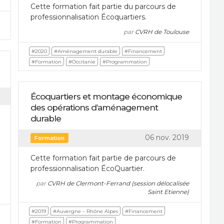
Cette formation fait partie du parcours de
professionnalisation Écoquartiers.
par
CVRH de Toulouse
#2020
#Aménagement durable
#Financement
#Formation
#Occitanie
#Programmation
Écoquartiers et montage économique
des opérations d’aménagement
durable
06 nov. 2019
Formation
Cette formation fait partie de parcours de
professionnalisation ÉcoQuartier.
par
CVRH de Clermont-Ferrand (session délocalisée
Saint Etienne)
#2019
#Auvergne – Rhône Alpes
#Financement
#Formation
#Programmation