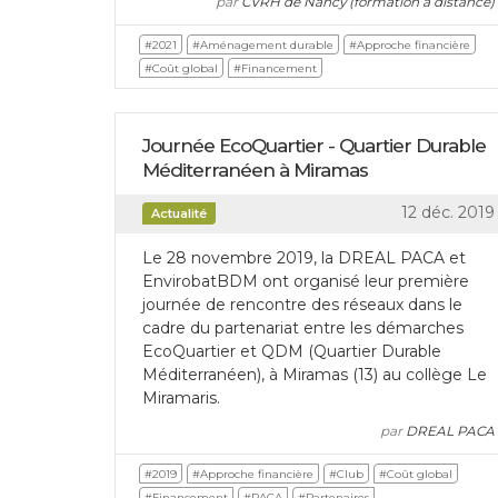
par
CVRH de Nancy (formation à distance)
#2021
#Aménagement durable
#Approche financière
#Coût global
#Financement
Journée EcoQuartier - Quartier Durable
Méditerranéen à Miramas
12 déc. 2019
Actualité
Le 28 novembre 2019, la DREAL PACA et
EnvirobatBDM ont organisé leur première
journée de rencontre des réseaux dans le
cadre du partenariat entre les démarches
EcoQuartier et QDM (Quartier Durable
Méditerranéen), à Miramas (13) au collège Le
Miramaris.
par
DREAL PACA
#2019
#Approche financière
#Club
#Coût global
#Financement
#PACA
#Partenaires