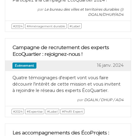
Participez à la campagne ÉcoQuartier 2024 !
par
Le bureau des villes et territoires durables
@
DGALN/DHUP/AD4
#2024
#Aménagement durable
#Label
Campagne de recrutement des experts
EcoQuartier : rejoignez-nous !
16 janv. 2024
Évènement
Quatre témoignages d'expert vont vous faire
découvrir l'intérêt de cette mission et vous invitent
à rejoindre le réseau des experts ÉcoQuartier.
par
DGALN / DHUP / AD4
#2024
#Expertise
#Label
#Profil Expert
Les accompagnements des ÉcoProjets :