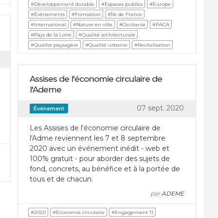
#Développement durable
#Espaces publics
#Europe
#Évènements
#Formation
#Île de France
#International
#Nature en ville
#Occitanie
#PACA
#Pays de la Loire
#Qualité architecturale
#Qualité paysagère
#Qualité urbaine
#Revitalisation
Assises de l'économie circulaire de
l'Ademe
07 sept. 2020
Évènement
Les Assises de l’économie circulaire de
l'Adme reviennent les 7 et 8 septembre
2020 avec un événement inédit - web et
100% gratuit - pour aborder des sujets de
fond, concrets, au bénéfice et à la portée de
tous et de chacun.
par
ADEME
#2020
#Économie circulaire
#Engagement 11