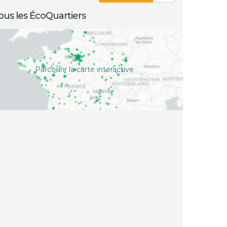
ous les ÉcoQuartiers
Parcourir la carte interactive