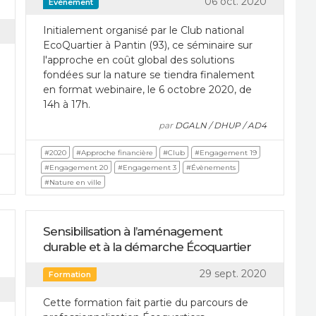
06 oct. 2020
Évènement
Initialement organisé par le Club national
EcoQuartier à Pantin (93), ce séminaire sur
l'approche en coût global des solutions
fondées sur la nature se tiendra finalement
en format webinaire, le 6 octobre 2020, de
14h à 17h.
par
DGALN / DHUP / AD4
#2020
#Approche financière
#Club
#Engagement 19
#Engagement 20
#Engagement 3
#Évènements
#Nature en ville
Sensibilisation à l’aménagement
durable et à la démarche Écoquartier
29 sept. 2020
Formation
Cette formation fait partie du parcours de