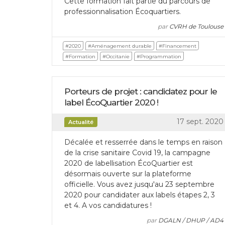
Cette formation fait partie du parcours de
professionnalisation Écoquartiers.
par
CVRH de Toulouse
#2020
#Aménagement durable
#Financement
#Formation
#Occitanie
#Programmation
Porteurs de projet : candidatez pour le
label ÉcoQuartier 2020 !
17 sept. 2020
Actualité
Décalée et resserrée dans le temps en raison
de la crise sanitaire Covid 19, la campagne
2020 de labellisation ÉcoQuartier est
désormais ouverte sur la plateforme
officielle. Vous avez jusqu'au 23 septembre
2020 pour candidater aux labels étapes 2, 3
et 4. A vos candidatures !
par
DGALN / DHUP / AD4