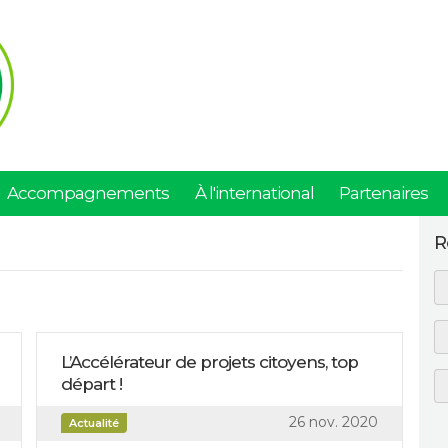
Accompagnements
À l'international
Partenaires
R
L’Accélérateur de projets citoyens, top
départ !
26 nov. 2020
Actualité