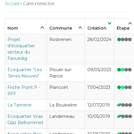
Accueil
> Carte interactive
Nom
Commune
Création
Étape
Projet
Rostrenen
28/02/2024
d'écoquartier
secteur du
Faouedig
Écoquartier "Les
Plouër-sur-
09/05/2023
Terres-Neuves"
Rance
Friche Point P -
Plancoët
17/04/2023
RFF
La Tannerie
La Bouëxière
12/07/2019
Ecoquartier Voas
Landerneau
10/05/2019
Glaz Belhommet
Ecoquartier Bois
Landerneau
10/05/2019