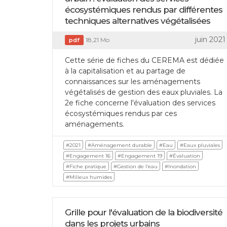
écosystémiques rendus par différentes
techniques alternatives végétalisées
juin 2021
18,21 Mo
pdf
Cette série de fiches du CEREMA est dédiée
à la capitalisation et au partage de
connaissances sur les aménagements
végétalisés de gestion des eaux pluviales. La
2e fiche concerne l'évaluation des services
écosystémiques rendus par ces
aménagements.
#2021
#Aménagement durable
#Eau
#Eaux pluviales
#Engagement 16
#Engagement 19
#Évaluation
#Fiche pratique
#Gestion de l’eau
#Inondation
#Milieux humides
Grille pour l'évaluation de la biodiversité
dans les projets urbains