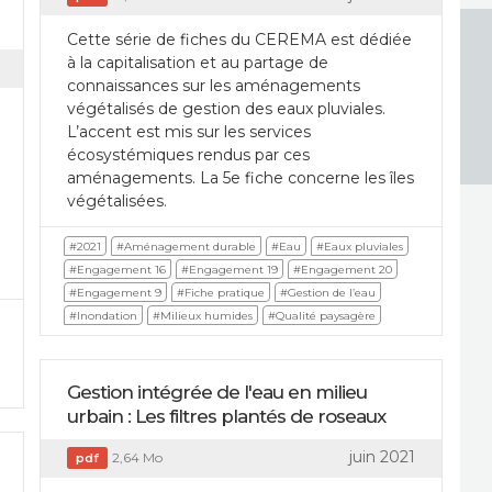
Cette série de fiches du CEREMA est dédiée
à la capitalisation et au partage de
connaissances sur les aménagements
végétalisés de gestion des eaux pluviales.
L’accent est mis sur les services
écosystémiques rendus par ces
aménagements. La 5e fiche concerne les îles
végétalisées.
#2021
#Aménagement durable
#Eau
#Eaux pluviales
#Engagement 16
#Engagement 19
#Engagement 20
#Engagement 9
#Fiche pratique
#Gestion de l’eau
#Inondation
#Milieux humides
#Qualité paysagère
Gestion intégrée de l'eau en milieu
urbain : Les filtres plantés de roseaux
juin 2021
2,64 Mo
pdf