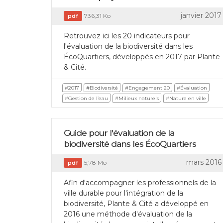
janvier 2017
736,31 Ko
pdf
Retrouvez ici les 20 indicateurs pour
l'évaluation de la biodiversité dans les
ÉcoQuartiers, développés en 2017 par Plante
& Cité.
#2017
#Biodiversité
#Engagement 20
#Évaluation
#Gestion de l’eau
#Milieux naturels
#Nature en ville
Guide pour l'évaluation de la
biodiversité dans les ÉcoQuartiers
mars 2016
5,78 Mo
pdf
Afin d'accompagner les professionnels de la
ville durable pour l'intégration de la
biodiversité, Plante & Cité a développé en
2016 une méthode d'évaluation de la