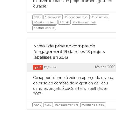
biodiversité dans un projet d'aménagement
durable.
#2016
#Biodiversité
#Engagement 20
#Évaluation
#Gestion de l’eau
#Guide
#Milieux naturels
#Nature en ville
Niveau de prise en compte de
l’engagement 19 dans les 13 projets
labellisés en 2013
février 2015
10,24 Mo
pdf
Ce rapport donne à voir un aperçu du niveau
de prise en compte de la gestion de l’eau
dans les projets ÉcoQuartiers labellisés en
2013.
#2015
#Eau
#Engagement 19
#Gestion de l’eau