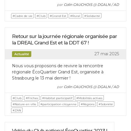
par
Colin CAUCHOIS
@
DGALN / AD
#Cadre de vie
#Club
#Grand Est
#Rural
#Solidarité
Retour sur la journée régionale organisée par
la DREAL Grand Est et la DDT 67 !
27 mai 2025
Actualité
Nous vous proposons de revivre la rencontre
régionale ÉcoQuartier Grand Est, organisée à
Strasbourg le 13 mai dernier !
par
Colin CAUCHOIS
@
DGALN / AD
#Club
#Friches
#Habitat participatif
#Mobilités actives
#Nature en ville
#participation citoyenne
#Régions
#Sobriété
#ZAN
Vidéo du Club national ÉcoQuartier 2023 !