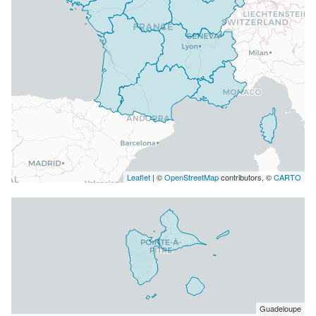
Leaflet
| ©
OpenStreetMap
contributors, ©
CARTO
Guadeloupe