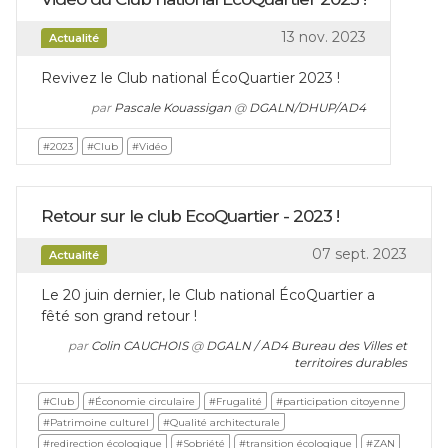
13 nov. 2023
Actualité
Revivez le Club national ÉcoQuartier 2023 !
par
Pascale Kouassigan
@
DGALN/DHUP/AD4
#2023
#Club
#Vidéo
Retour sur le club EcoQuartier - 2023 !
07 sept. 2023
Actualité
Le 20 juin dernier, le Club national ÉcoQuartier a
fêté son grand retour !
par
Colin CAUCHOIS
@
DGALN / AD4 Bureau des Villes et
territoires durables
#Club
#Économie circulaire
#Frugalité
#participation citoyenne
#Patrimoine culturel
#Qualité architecturale
#redirection écologique
#Sobriété
#transition écologique
#ZAN