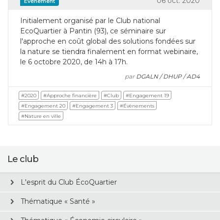
06 oct. 2020
Évènement
Initialement organisé par le Club national
EcoQuartier à Pantin (93), ce séminaire sur
l'approche en coût global des solutions fondées sur
la nature se tiendra finalement en format webinaire,
le 6 octobre 2020, de 14h à 17h.
par
DGALN / DHUP / AD4
#2020
#Approche financière
#Club
#Engagement 19
#Engagement 20
#Engagement 3
#Évènements
#Nature en ville
Le club
L'esprit du Club ÉcoQuartier
Thématique « Santé »